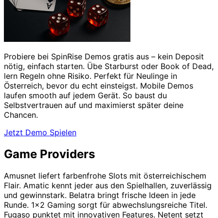
Probiere bei SpinRise Demos gratis aus – kein Deposit
nötig, einfach starten. Übe Starburst oder Book of Dead,
lern Regeln ohne Risiko. Perfekt für Neulinge in
Österreich, bevor du echt einsteigst. Mobile Demos
laufen smooth auf jedem Gerät. So baust du
Selbstvertrauen auf und maximierst später deine
Chancen.
Jetzt Demo Spielen
Game Providers
Amusnet liefert farbenfrohe Slots mit österreichischem
Flair. Amatic kennt jeder aus den Spielhallen, zuverlässig
und gewinnstark. Belatra bringt frische Ideen in jede
Runde. 1x2 Gaming sorgt für abwechslungsreiche Titel.
Fugaso punktet mit innovativen Features. Netent setzt