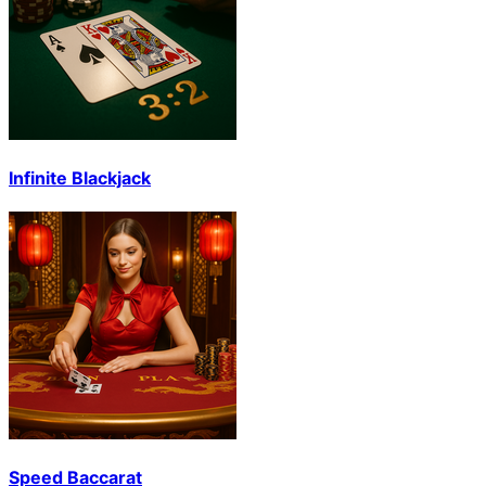
Infinite Blackjack
Speed Baccarat